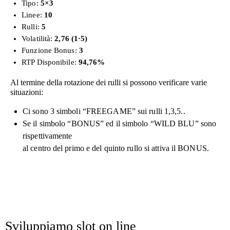
Tipo:
5×3
Linee:
10
Rulli:
5
Volatilità:
2,76 (1·5)
Funzione Bonus:
3
RTP Disponibile:
94,76%
Al termine della rotazione dei rulli si possono verificare varie
situazioni:
Ci sono 3 simboli “FREEGAME” sui rulli 1,3,5..
Se il simbolo “BONUS” ed il simbolo “WILD BLU” sono
rispettivamente
al centro del primo e del quinto rullo si attiva il BONUS.
Sviluppiamo slot on line