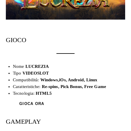
GIOCO
Nome
LUCREZIA
Tipo
VIDEOSLOT
Compatibilità:
Windows,iOs, Android, Linux
Caratteristiche:
Re-spins, Pick Bonus, Free Game
Tecnologia:
HTML5
GIOCA ORA
GAMEPLAY