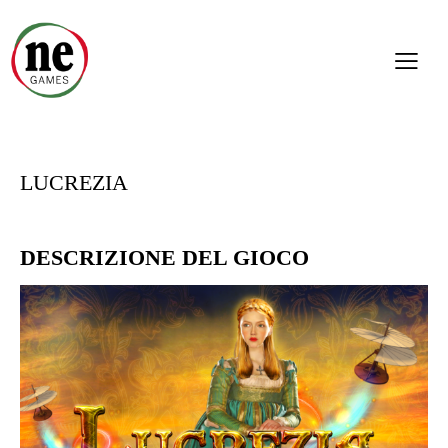
LUCREZIA
DESCRIZIONE DEL GIOCO