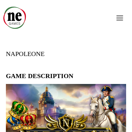
NAPOLEONE
GAME DESCRIPTION