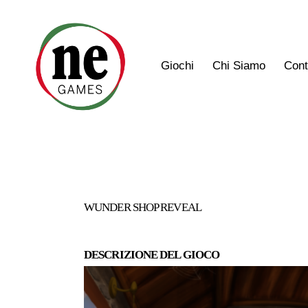
Giochi
Chi Siamo
Cont
WUNDER SHOP REVEAL
DESCRIZIONE DEL GIOCO