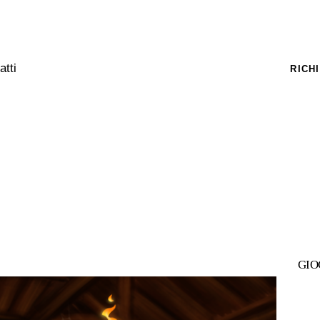
atti
RICH
GIO