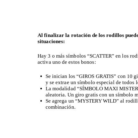
Al finalizar la rotación de los rodillos pue
situaciones:
Hay 3 o más símbolos “SCATTER” en los rod
activa uno de estos bonos:
Se inician los “GIROS GRATIS” con 10 gir
y se extrae un símbolo especial de todos l
La modalidad “SÍMBOLO MAXI MISTERIO
aleatoria. Un giro gratis con un símbolo m
Se agrega un “MYSTERY WILD” al rodillo
combinación.