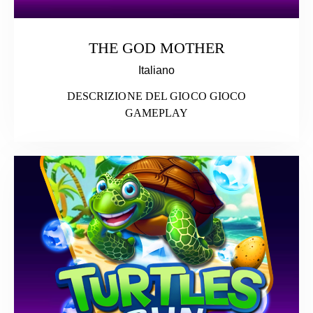
THE GOD MOTHER
Italiano
DESCRIZIONE DEL GIOCO GIOCO
GAMEPLAY