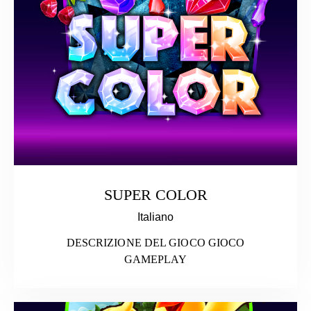
SUPER COLOR
Italiano
DESCRIZIONE DEL GIOCO GIOCO
GAMEPLAY